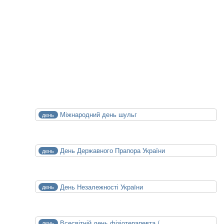
XXIV конференція медичних бібліотек
14.10.2026
15.10.2026
Календар Медицини
СЕР
Міжнародний день шульг
день
13
Чт
СЕР
День Державного Прапора України
день
23
Нд
СЕР
День Незалежності України
день
24
Пн
ВЕР
Всесвітній день фізіотерапевта (...
день