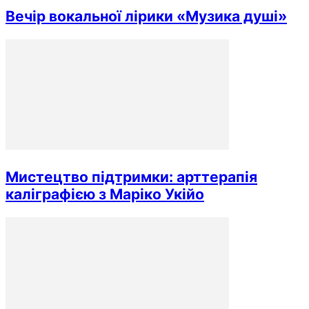
Вечір вокальної лірики «Музика душі»
Мистецтво підтримки: арттерапія
каліграфією з Маріко Укійо