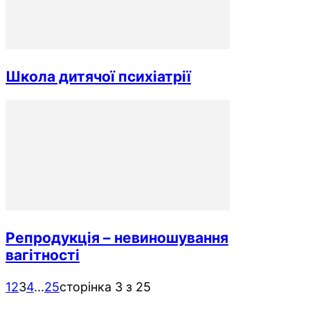
Школа дитячої психіатрії
Репродукція – невиношування
вагітності
1
2
3
4
...
25
сторінка 3 з 25