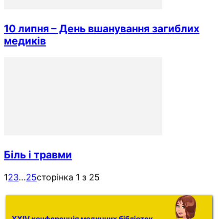
10 липня – День вшанування загиблих
медиків
Біль і травми
1
2
3
...
25
сторінка 1 з 25
XXIV конференція медичних бібліотек