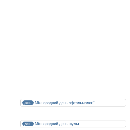
Статті на цю тему
Майбутні Події
XXIV конференція медичних бібліотек
14.10.2026
15.10.2026
Календар Медицини
СЕР
Міжнародний день офтальмології
день
8
Сб
СЕР
Міжнародний день шульг
день
13