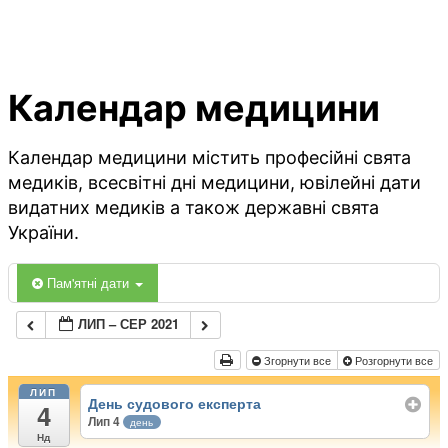
Календар медицини
Календар медицини містить професійні свята
медиків, всесвітні дні медицини, ювілейні дати
видатних медиків а також державні свята
України.
Пам'ятні дати
ЛИП – СЕР 2021
Згорнути все
Розгорнути все
ЛИП
День судового експерта
4
Лип 4
день
Нд