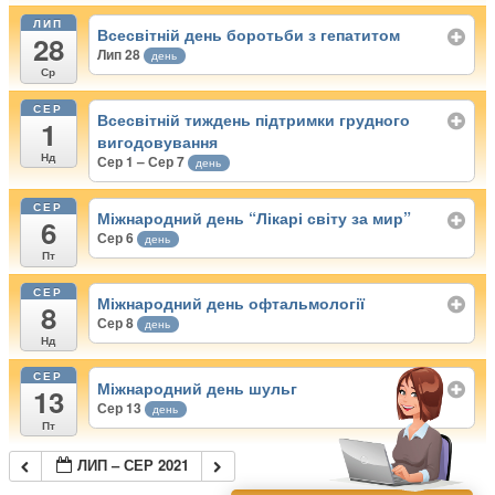
ЛИП
Всесвітній день боротьби з гепатитом
28
Лип 28
день
Ср
СЕР
Всесвітній тиждень підтримки грудного
1
вигодовування
Нд
Сер 1 – Сер 7
день
СЕР
Міжнародний день “Лікарі світу за мир”
6
Сер 6
день
Пт
СЕР
Міжнародний день офтальмології
8
Сер 8
день
Нд
СЕР
Міжнародний день шульг
13
Сер 13
день
Пт
ЛИП – СЕР 2021