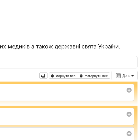
их медиків а також державні свята України.
День
Згорнути все
Розгорнути все