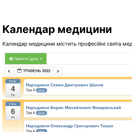
Календар медицини
Календар медицини містить професійні свята меди
Пам'ятні дати
ТРАВЕНЬ 2022
ТРА
Народився Семен Дмитрович Шахов
4
Тра 4
день
Ср
ТРА
Народився Борис Михайлович Венцківський
6
Тра 6
день
Пт
Народився Олександр Григорович Тишко
Тра 6
день