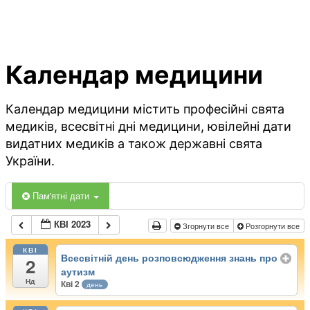
Календар медицини
Календар медицини містить професійні свята
медиків, всесвітні дні медицини, ювілейні дати
видатних медиків а також державні свята
України.
Пам'ятні дати
КВІ 2023
Згорнути все
Розгорнути все
КВІ
Всесвітній день розповсюдження знань про
2
аутизм
Нд
Кві 2
день