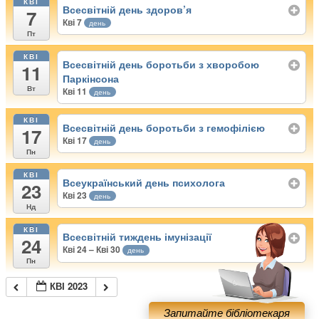
КВІ
Всесвітній день здоров’я
7
Кві 7
день
Пт
КВІ
Всесвітній день боротьби з хворобою
11
Паркінсона
Вт
Кві 11
день
КВІ
Всесвітній день боротьби з гемофілією
17
Кві 17
день
Пн
КВІ
Всеукраїнський день психолога
23
Кві 23
день
Нд
КВІ
Всесвітній тиждень імунізації
24
Кві 24 – Кві 30
день
Пн
КВІ 2023