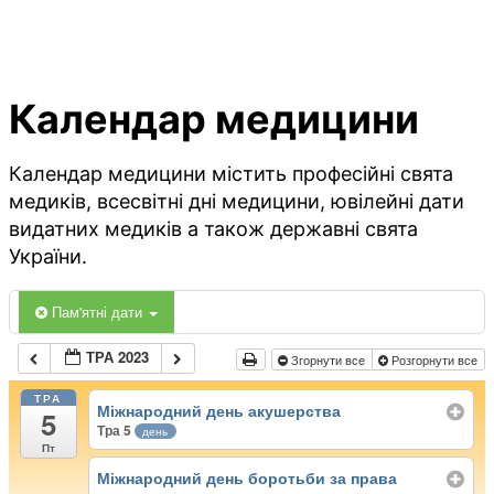
Календар медицини
Календар медицини містить професійні свята
медиків, всесвітні дні медицини, ювілейні дати
видатних медиків а також державні свята
України.
Пам'ятні дати
ТРА 2023
Згорнути все
Розгорнути все
ТРА
Міжнародний день акушерства
5
Тра 5
день
Пт
Міжнародний день боротьби за права