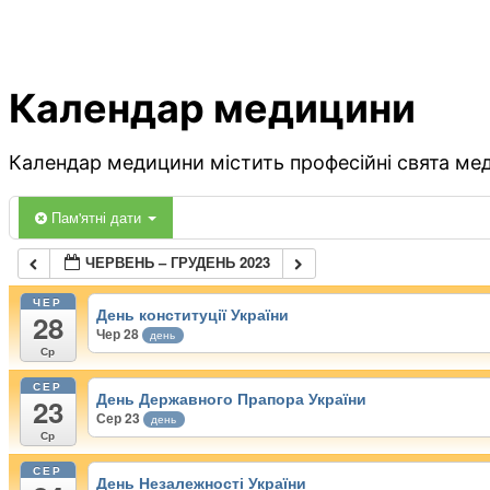
Календар медицини
Календар медицини містить професійні свята меди
Пам'ятні дати
ЧЕРВЕНЬ – ГРУДЕНЬ 2023
ЧЕР
День конституції України
28
Чер 28
день
Ср
СЕР
День Державного Прапора України
23
Сер 23
день
Ср
СЕР
День Незалежності України