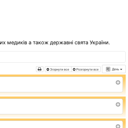
их медиків а також державні свята України.
День
Згорнути все
Розгорнути все