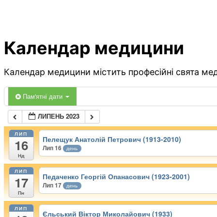
Календар медицини
Календар медицини містить професійні свята меди
Пам'ятні дати
ЛИПЕНЬ 2023
ЛИП
Пелещук Анатолій Петрович (1913-2010)
16
Лип 16
день
Нд
ЛИП
Педаченко Георгій Опанасович (1923-2001)
17
Лип 17
день
Пн
ЛИП
Єльський Віктор Миколайович (1933)