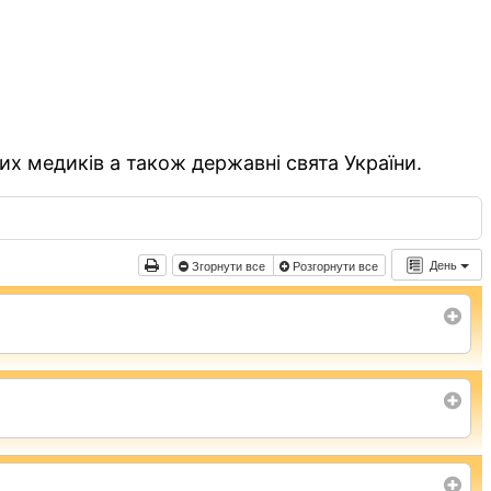
их медиків а також державні свята України.
День
Згорнути все
Розгорнути все