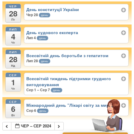
ЧЕР
День конституції України
28
Чер 28
день
Пт
ЛИП
День судового експерта
4
Лип 4
день
Чт
ЛИП
Всесвітній день боротьби з гепатитом
28
Лип 28
день
Нд
СЕР
Всесвітній тиждень підтримки грудного
1
вигодовування
Чт
Сер 1 – Сер 7
день
СЕР
Міжнародний день “Лікарі світу за мир”
6
Сер 6
день
Вт
ЧЕР – СЕР 2024