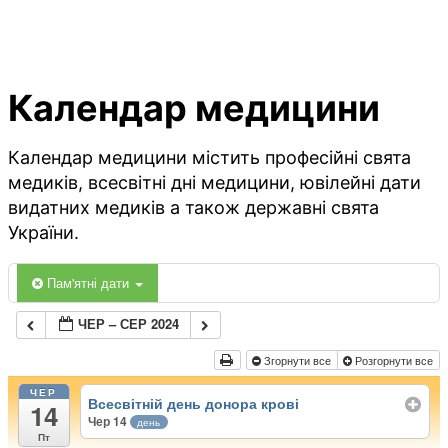
Календар медицини
Календар медицини містить професійні свята
медиків, всесвітні дні медицини, ювілейні дати
видатних медиків а також державні свята
України.
Пам'ятні дати
ЧЕР – СЕР 2024
Згорнути все
Розгорнути все
ЧЕР
Всесвітній день донора крові
14
Чер 14
день
Пт