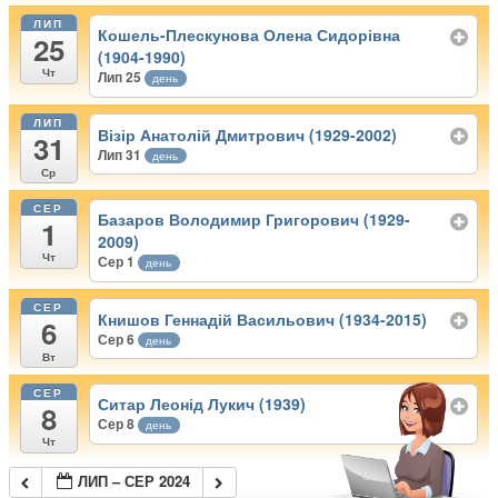
ЛИП
Кошель-Плескунова Олена Сидорівна
25
(1904-1990)
Чт
Лип 25
день
ЛИП
Візір Анатолій Дмитрович (1929-2002)
31
Лип 31
день
Ср
СЕР
Базаров Володимир Григорович (1929-
1
2009)
Чт
Сер 1
день
СЕР
Книшов Геннадій Васильович (1934-2015)
6
Сер 6
день
Вт
СЕР
Ситар Леонід Лукич (1939)
8
Сер 8
день
Чт
ЛИП – СЕР 2024