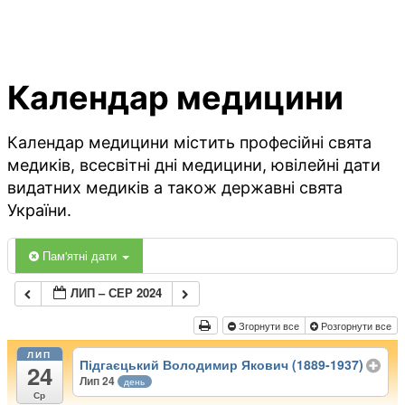
Календар медицини
Календар медицини містить професійні свята
медиків, всесвітні дні медицини, ювілейні дати
видатних медиків а також державні свята
України.
Пам'ятні дати
ЛИП – СЕР 2024
Згорнути все
Розгорнути все
ЛИП
Підгаєцький Володимир Якович (1889-1937)
24
Лип 24
день
Ср