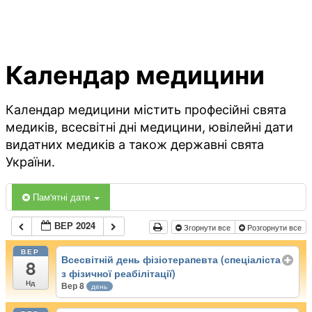
Календар медицини
Календар медицини містить професійні свята
медиків, всесвітні дні медицини, ювілейні дати
видатних медиків а також державні свята
України.
Пам'ятні дати
ВЕР 2024
Згорнути все
Розгорнути все
ВЕР
Всесвітній день фізіотерапевта (спеціаліста
8
з фізичної реабілітації)
Нд
Вер 8
день