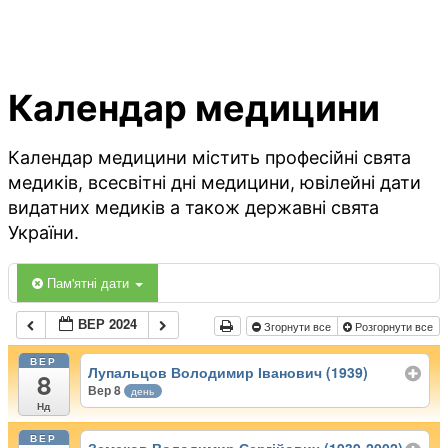
Календар медицини
Календар медицини містить професійні свята
медиків, всесвітні дні медицини, ювілейні дати
видатних медиків а також державні свята
України.
Пам'ятні дати
ВЕР 2024
Згорнути все
Розгорнути все
ВЕР
Лупальцов Володимир Іванович (1939)
8
Вер 8
день
Нд
ВЕР