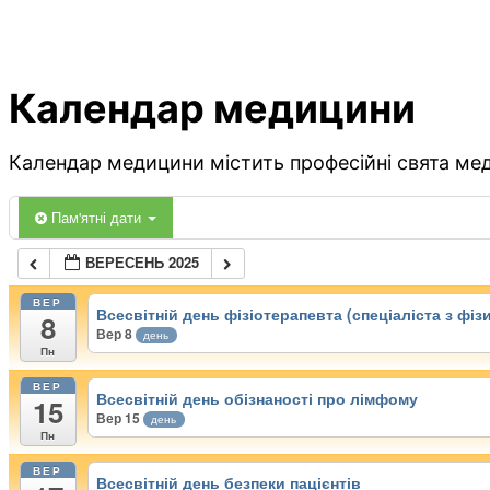
Календар медицини
Календар медицини містить професійні свята меди
Пам'ятні дати
ВЕРЕСЕНЬ 2025
ВЕР
Всесвітній день фізіотерапевта (спеціаліста з фізи
8
Вер 8
день
Пн
ВЕР
Всесвітній день обізнаності про лімфому
15
Вер 15
день
Пн
ВЕР
Всесвітній день безпеки пацієнтів