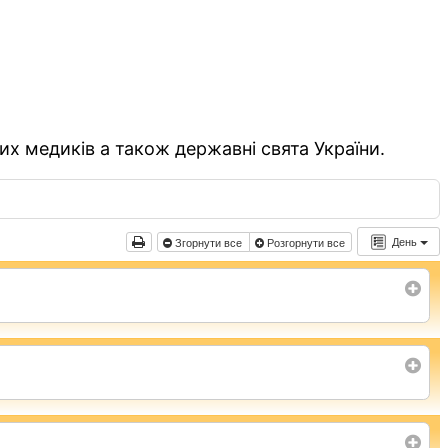
их медиків а також державні свята України.
День
Згорнути все
Розгорнути все