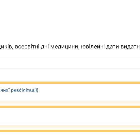
ків, всесвітні дні медицини, ювілейні дати видатн
чної реабілітації)