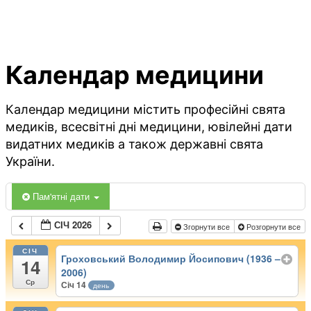
Календар медицини
Календар медицини містить професійні свята
медиків, всесвітні дні медицини, ювілейні дати
видатних медиків а також державні свята
України.
Пам'ятні дати
СІЧ 2026
Згорнути все
Розгорнути все
СІЧ
Гроховський Володимир Йосипович (1936 –
14
2006)
Ср
Січ 14
день