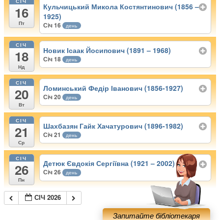
СІЧ
Кульчицький Микола Костянтинович (1856 –
16
1925)
Пт
Січ 16
день
СІЧ
Новик Ісаак Йосипович (1891 – 1968)
18
Січ 18
день
Нд
СІЧ
Ломинський Федір Іванович (1856-1927)
20
Січ 20
день
Вт
СІЧ
Шахбазян Гайк Хачатурович (1896-1982)
21
Січ 21
день
Ср
СІЧ
Детюк Євдокія Сергіївна (1921 – 2002)
26
Січ 26
день
Пн
СІЧ 2026