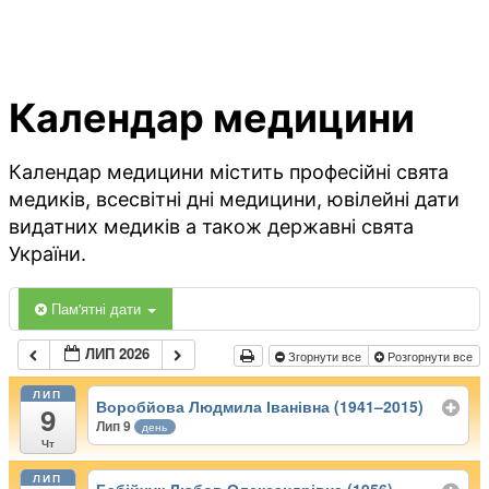
Календар медицини
Календар медицини містить професійні свята
медиків, всесвітні дні медицини, ювілейні дати
видатних медиків а також державні свята
України.
Пам'ятні дати
ЛИП 2026
Згорнути все
Розгорнути все
ЛИП
Воробйова Людмила Іванівна (1941–2015)
9
Лип 9
день
Чт
ЛИП