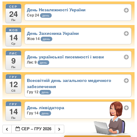
СЕР
День Незалежності України
24
Сер 24
день
Пн
ЖОВ
День Захисника України
14
Жов 14
день
Ср
ЛИС
День української писемності і мови
9
Лис 9
день
Пн
ГРУ
Всесвітній день загального медичного
12
забезпечення
Сб
Гру 12
день
ГРУ
День ліквідатора
14
Гру 14
день
Пн
СЕР – ГРУ 2026