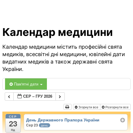
Календар медицини
Календар медицини містить професійні свята
медиків, всесвітні дні медицини, ювілейні дати
видатних медиків а також державні свята
України.
Пам'ятні дати
СЕР – ГРУ 2026
Згорнути все
Розгорнути все
СЕР
День Державного Прапора України
23
Сер 23
день
Нд