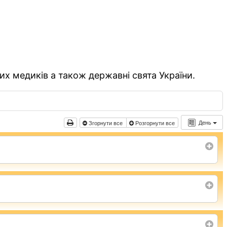
их медиків а також державні свята України.
День
Згорнути все
Розгорнути все