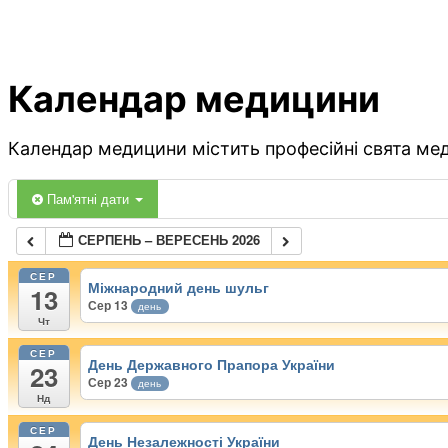
Календар медицини
Календар медицини містить професійні свята меди
Пам'ятні дати
СЕРПЕНЬ – ВЕРЕСЕНЬ 2026
СЕР
Міжнародний день шульг
13
Сер 13
день
Чт
СЕР
День Державного Прапора України
23
Сер 23
день
Нд
СЕР
День Незалежності України