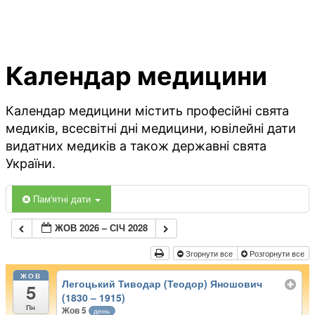
Календар медицини
Календар медицини містить професійні свята
медиків, всесвітні дні медицини, ювілейні дати
видатних медиків а також державні свята
України.
Пам'ятні дати
ЖОВ 2026 – СІЧ 2028
Згорнути все
Розгорнути все
ЖОВ
Легоцький Тиводар (Теодор) Яношович
5
(1830 – 1915)
Пн
Жов 5
день