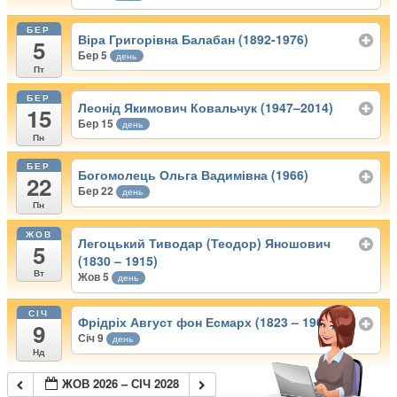
БЕР
Віра Григорівна Балабан (1892-1976)
5
Бер 5
день
Пт
БЕР
Леонід Якимович Ковальчук (1947–2014)
15
Бер 15
день
Пн
БЕР
Богомолець Ольга Вадимівна (1966)
22
Бер 22
день
Пн
ЖОВ
Легоцький Тиводар (Теодор) Яношович
5
(1830 – 1915)
Вт
Жов 5
день
СІЧ
Фрідріх Август фон Есмарх (1823 – 1908)
9
Січ 9
день
Нд
ЖОВ 2026 – СІЧ 2028