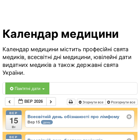
Календар медицини
Календар медицини містить професійні свята
медиків, всесвітні дні медицини, ювілейні дати
видатних медиків а також державні свята
України.
Пам'ятні дати
ВЕР 2026
Згорнути все
Розгорнути все
ВЕР
Всесвітній день обізнаності про лімфому
15
Вер 15
день
Вт
ВЕР