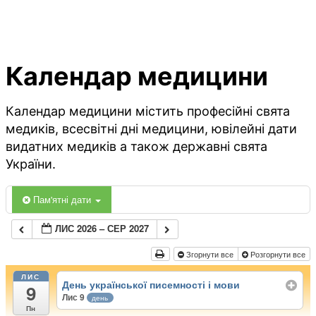
Календар медицини
Календар медицини містить професійні свята
медиків, всесвітні дні медицини, ювілейні дати
видатних медиків а також державні свята
України.
Пам'ятні дати
ЛИС 2026 – СЕР 2027
Згорнути все
Розгорнути все
ЛИС
День української писемності і мови
9
Лис 9
день
Пн