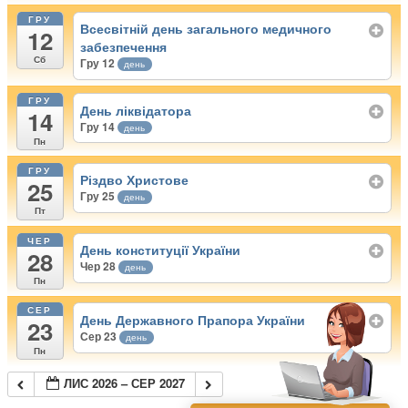
ГРУ
Всесвітній день загального медичного
12
забезпечення
Сб
Гру 12
день
ГРУ
День ліквідатора
14
Гру 14
день
Пн
ГРУ
Різдво Христове
25
Гру 25
день
Пт
ЧЕР
День конституції України
28
Чер 28
день
Пн
СЕР
День Державного Прапора України
23
Сер 23
день
Пн
ЛИС 2026 – СЕР 2027