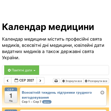
Календар медицини
Календар медицини містить професійні свята
медиків, всесвітні дні медицини, ювілейні дати
видатних медиків а також державні свята
України.
Пам'ятні дати
СЕР 2027
Згорнути все
Розгорнути все
СЕР
Всесвітній тиждень підтримки грудного
1
вигодовування
Нд
Сер 1 – Сер 7
день