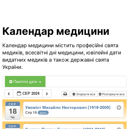
Календар медицини
Календар медицини містить професійні свята
медиків, всесвітні дні медицини, ювілейні дати
видатних медиків а також державні свята
України.
Пам'ятні дати
СЕР 2024
Згорнути все
Розгорнути все
СЕР
Умовіст Михайло Несторович (1919-2005)
18
Сер 18
день
Нд
СЕР