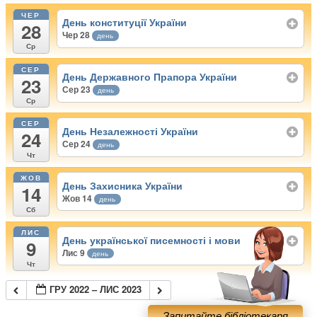
ЧЕР
День конституції України
28
Чер 28
день
Ср
СЕР
День Державного Прапора України
23
Сер 23
день
Ср
СЕР
День Незалежності України
24
Сер 24
день
Чт
ЖОВ
День Захисника України
14
Жов 14
день
Сб
ЛИС
День української писемності і мови
9
Лис 9
день
Чт
ГРУ 2022 – ЛИС 2023