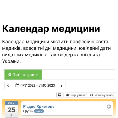
Календар медицини
Календар медицини містить професійні свята
медиків, всесвітні дні медицини, ювілейні дати
видатних медиків а також державні свята
України.
Пам'ятні дати
ГРУ 2022 – ЛИС 2023
Згорнути все
Розгорнути все
ГРУ
Різдво Христове
25
Гру 25
день
Нд