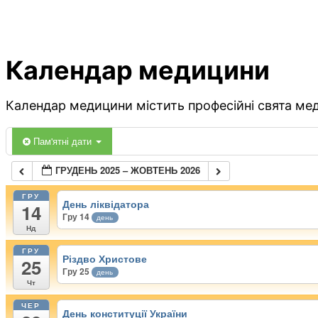
Календар медицини
Календар медицини містить професійні свята меди
Пам'ятні дати
ГРУДЕНЬ 2025 – ЖОВТЕНЬ 2026
ГРУ
День ліквідатора
14
Гру 14
день
Нд
ГРУ
Різдво Христове
25
Гру 25
день
Чт
ЧЕР
День конституції України