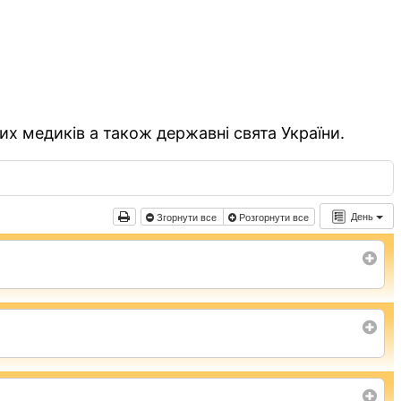
их медиків а також державні свята України.
День
Згорнути все
Розгорнути все