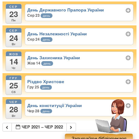
СЕР
День Державного Прапора України
23
Сер 23
день
Пн
СЕР
День Незалежності України
24
Сер 24
день
Вт
ЖОВ
День Захисника України
14
Жов 14
день
Чт
ГРУ
Різдво Христове
25
Гру 25
день
Сб
ЧЕР
День конституції України
28
Чер 28
день
Вт
ЧЕР 2021 – ЧЕР 2022