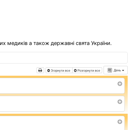
их медиків а також державні свята України.
День
Згорнути все
Розгорнути все