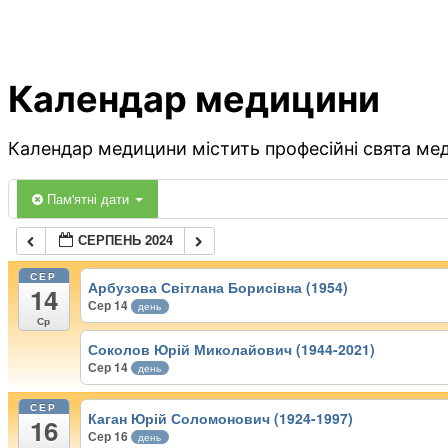
Календар медицини
Календар медицини містить професійні свята меди
Пам'ятні дати
СЕРПЕНЬ 2024
СЕР
Арбузова Світлана Борисівна (1954)
14
Сер 14
день
Ср
Соколов Юрій Миколайович (1944-2021)
Сер 14
день
СЕР
Каган Юрій Соломонович (1924-1997)
16
Сер 16
день