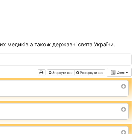
их медиків а також державні свята України.
День
Згорнути все
Розгорнути все