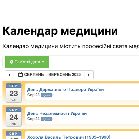
Календар медицини
Календар медицини містить професійні свята меди
Пам'ятні дати
СЕРПЕНЬ – ВЕРЕСЕНЬ 2025
СЕР
День Державного Прапора України
23
Сер 23
день
Сб
СЕР
День Незалежності України
24
Сер 24
день
Нд
СЕР
Хохоля Василь Петрович (1935–1990)