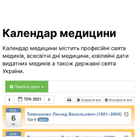
Календар медицини
Календар медицини містить професійні свята
медиків, всесвітні дні медицини, ювілейні дати
видатних медиків а також державні свята
України.
Пам'ятні дати
ТРА 2021
Згорнути все
Розгорнути все
ТРА
Тимошенко Леонід Васильович (1921–2004)
6
Тра 6
день
Чт
ТРА