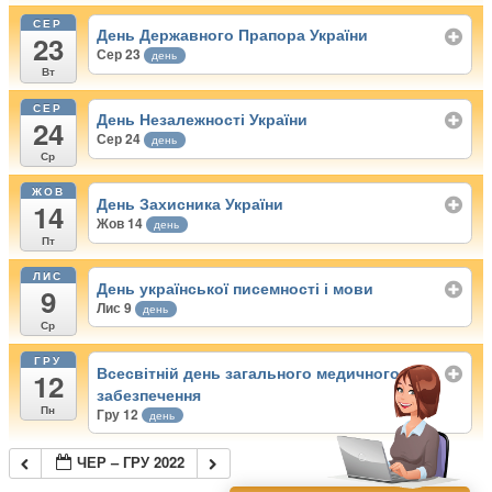
СЕР
День Державного Прапора України
23
Сер 23
день
Вт
СЕР
День Незалежності України
24
Сер 24
день
Ср
ЖОВ
День Захисника України
14
Жов 14
день
Пт
ЛИС
День української писемності і мови
9
Лис 9
день
Ср
ГРУ
Всесвітній день загального медичного
12
забезпечення
Пн
Гру 12
день
ЧЕР – ГРУ 2022