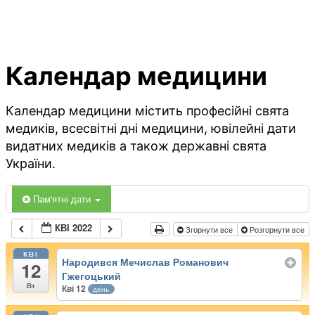
Календар медицини
Календар медицини містить професійні свята
медиків, всесвітні дні медицини, ювілейні дати
видатних медиків а також державні свята
України.
Пам'ятні дати
КВІ 2022
Згорнути все
Розгорнути все
КВІ
Народився Мечислав Романович
12
Гжегоцький
Вт
Кві 12
день