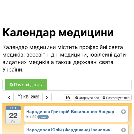
Календар медицини
Календар медицини містить професійні свята
медиків, всесвітні дні медицини, ювілейні дати
видатних медиків а також державні свята
України.
Пам'ятні дати
КВІ 2022
Згорнути все
Розгорнути все
КВІ
Народився Григорій Васильович Бондар
22
Кві 22
день
Пт
Народився Юлій (Фердинанд) Іванович