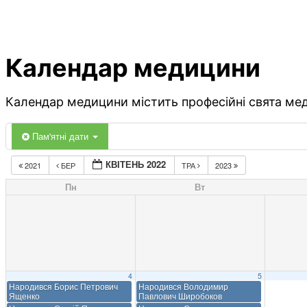
Календар медицини
Календар медицини містить професійні свята меди
Пам'ятні дати
КВІТЕНЬ 2022
2021
БЕР
ТРА
2023
Пн
Вт
4
5
Народився Борис Петрович
Народився Володимир
Ященко
Павлович Широбоков