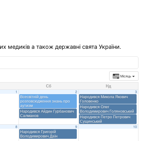
их медиків а також державні свята України.
Місяць
Сб
Нд
1
2
3
Всесвітній день
Народився Микола Якович
розповсюдження знань про
Головенко
аутизм
Народився Олег
Народився Айдин Гурбанович
Володимирович Голяновський
Салманов
Народився Петро Петрович
Сущинський
8
9
10
Народився Григорій
Володимирович Даїн