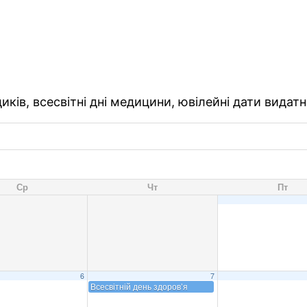
ків, всесвітні дні медицини, ювілейні дати видатн
Ср
Чт
Пт
6
7
Всесвітній день здоров’я