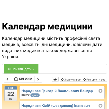
Календар медицини
Календар медицини містить професійні свята
медиків, всесвітні дні медицини, ювілейні дати
видатних медиків а також державні свята
України.
Пам'ятні дати
КВІ 2022
Згорнути все
Розгорнути все
КВІ
Народився Григорій Васильович Бондар
22
Кві 22
день
Пт
Народився Юлій (Фердинанд) Іванович