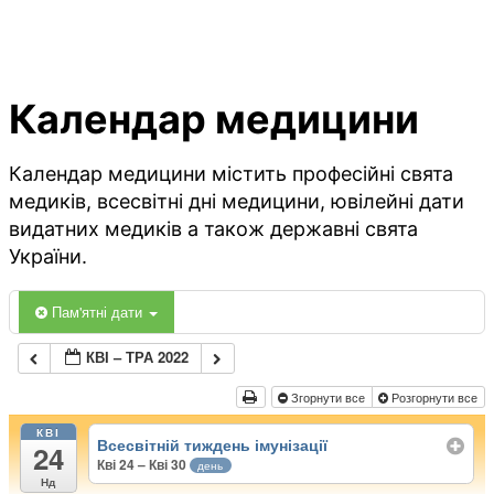
Календар медицини
Календар медицини містить професійні свята
медиків, всесвітні дні медицини, ювілейні дати
видатних медиків а також державні свята
України.
Пам'ятні дати
КВІ – ТРА 2022
Згорнути все
Розгорнути все
КВІ
Всесвітній тиждень імунізації
24
Кві 24 – Кві 30
день
Нд