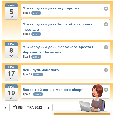
ТРА
Міжнародний день акушерства
5
Тра 5
день
Чт
Міжнародний день боротьби за права
інвалідів
Тра 5
день
ТРА
Міжнародний день Червоного Хреста і
8
Червоного Півмісяця
Нд
Тра 8
день
ТРА
День пульмонолога
17
Тра 17
день
Вт
ТРА
Всесвітній день сімейного лікаря
19
Тра 19
день
Чт
КВІ – ТРА 2022