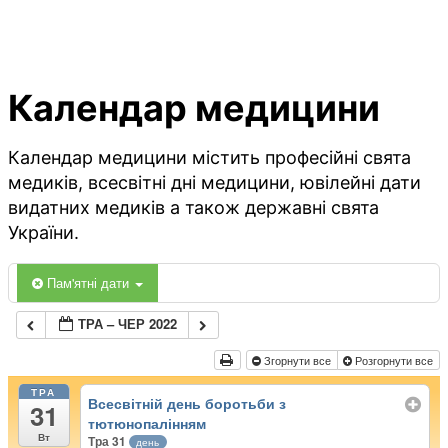
Календар медицини
Календар медицини містить професійні свята
медиків, всесвітні дні медицини, ювілейні дати
видатних медиків а також державні свята
України.
Пам'ятні дати
ТРА – ЧЕР 2022
Згорнути все
Розгорнути все
ТРА
Всесвітній день боротьби з
31
тютюнопалінням
Вт
Тра 31
день