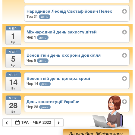
Народився Леонід Євстафійович Пелех
Тра 31
день
ЧЕР
Міжнародний день захисту дітей
1
Чер 1
день
Ср
ЧЕР
Всесвітній день охорони довкілля
5
Чер 5
день
Нд
ЧЕР
Всесвітній день донора крові
14
Чер 14
день
Вт
ЧЕР
День конституції України
28
Чер 28
день
Вт
ТРА – ЧЕР 2022