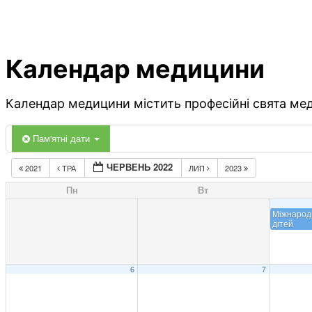
Календар медицини
Календар медицини містить професійні свята меди
Пам'ятні дати
ЧЕРВЕНЬ 2022
2021
ТРА
ЛИП
2023
Пн
Вт
Міжнарод
дітей
6
7