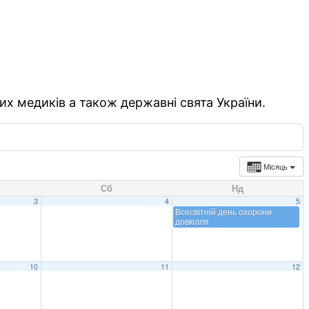
их медиків а також державні свята України.
Місяць
Сб
Нд
3
4
5
Всесвітній день охорони
довкілля
10
11
12