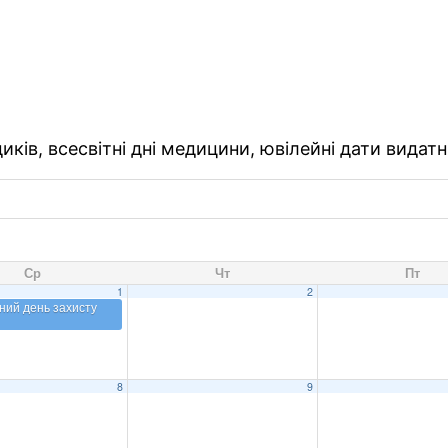
ків, всесвітні дні медицини, ювілейні дати видатн
Ср
Чт
Пт
1
2
ний день захисту
8
9