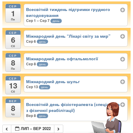
СЕР
Всесвітній тиждень підтримки грудного
1
вигодовування
Пн
Сер 1 – Сер 7
день
СЕР
Міжнародний день “Лікарі світу за мир”
6
Сер 6
день
Сб
СЕР
Міжнародний день офтальмології
8
Сер 8
день
Пн
СЕР
Міжнародний день шульг
13
Сер 13
день
Сб
ВЕР
Всесвітній день фізіотерапевта (спеціаліста
8
з фізичної реабілітації)
Чт
Вер 8
день
ЛИП – ВЕР 2022