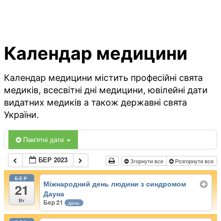
Календар медицини
Календар медицини містить професійні свята
медиків, всесвітні дні медицини, ювілейні дати
видатних медиків а також державні свята
України.
Пам'ятні дати
БЕР 2023
Згорнути все
Розгорнути все
БЕР
Міжнародний день людини з синдромом
21
Дауна
Вт
Бер 21
день