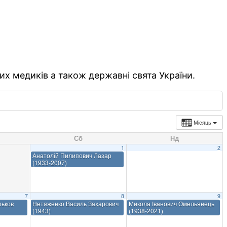
их медиків а також державні свята України.
Місяць
Сб
Нд
1
2
Анатолій Пилипович Лазар
(1933-2007)
7
8
9
рьков
Нетяженко Василь Захарович
Микола Іванович Омельянець
(1943)
(1938-2021)