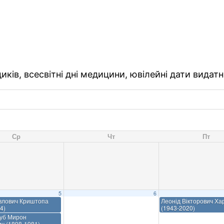
ків, всесвітні дні медицини, ювілейні дати видатн
Ср
Чт
Пт
5
6
влович Криштопа
Леонід Вікторович Ха
4)
(1943-2020)
ауб Мирон
ч (1898-1981)