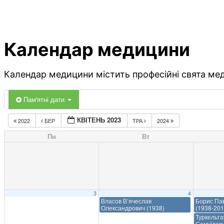
Календар медицини
Календар медицини містить професійні свята меди
Пам'ятні дати
КВІТЕНЬ 2023
2022
БЕР
ТРА
2024
Пн
Вт
3
4
Власов В’ячеслав
Борис Па
Олександрович (1938)
(1938-201
Туркельт
Самуїлови