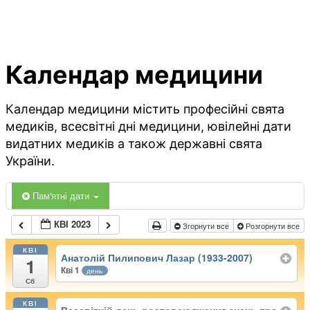
Календар медицини
Календар медицини містить професійні свята
медиків, всесвітні дні медицини, ювілейні дати
видатних медиків а також державні свята
України.
Пам'ятні дати
КВІ 2023
Згорнути все
Розгорнути все
КВІ
Анатолій Пилипович Лазар (1933-2007)
1
Кві 1
день
Сб
КВІ