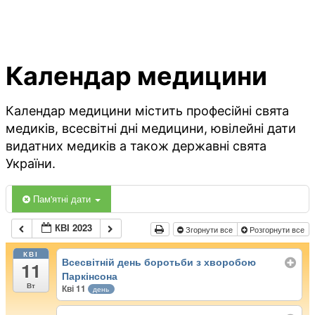
Календар медицини
Календар медицини містить професійні свята
медиків, всесвітні дні медицини, ювілейні дати
видатних медиків а також державні свята
України.
Пам'ятні дати
КВІ 2023
Згорнути все
Розгорнути все
КВІ
Всесвітній день боротьби з хворобою
11
Паркінсона
Вт
Кві 11
день