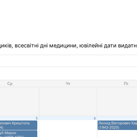
ків, всесвітні дні медицини, ювілейні дати видатн
Ср
Чт
Пт
5
6
влович Криштопа
Леонід Вікторович Ха
4)
(1943-2020)
ауб Мирон
ч (1898-1981)