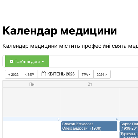
Календар медицини
Календар медицини містить професійні свята меди
Пам'ятні дати
КВІТЕНЬ 2023
2022
БЕР
ТРА
2024
Пн
Вт
3
4
Власов В’ячеслав
Борис Па
Олександрович (1938)
(1938-201
Туркельт
Самуїлови