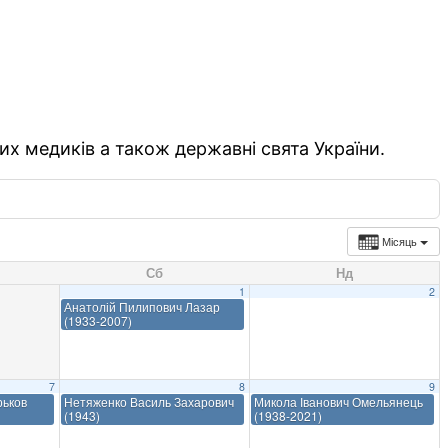
их медиків а також державні свята України.
Місяць
Сб
Нд
1
2
Анатолій Пилипович Лазар
(1933-2007)
7
8
9
рьков
Нетяженко Василь Захарович
Микола Іванович Омельянець
(1943)
(1938-2021)