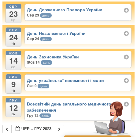
СЕР
День Державного Прапора України
23
Сер 23
день
Ср
СЕР
День Незалежності України
24
Сер 24
день
Чт
ЖОВ
День Захисника України
14
Жов 14
день
Сб
ЛИС
День української писемності і мови
9
Лис 9
день
Чт
ГРУ
Всесвітній день загального медичного
12
забезпечення
Вт
Гру 12
день
ЧЕР – ГРУ 2023