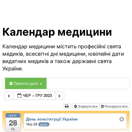
Календар медицини
Календар медицини містить професійні свята
медиків, всесвітні дні медицини, ювілейні дати
видатних медиків а також державні свята
України.
Пам'ятні дати
ЧЕР – ГРУ 2023
Згорнути все
Розгорнути все
ЧЕР
День конституції України
28
Чер 28
день
Ср