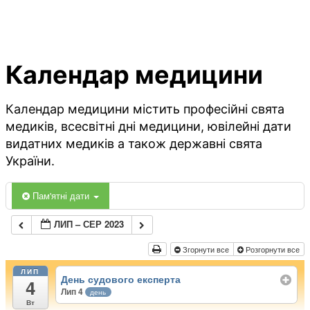
Календар медицини
Календар медицини містить професійні свята
медиків, всесвітні дні медицини, ювілейні дати
видатних медиків а також державні свята
України.
Пам'ятні дати
ЛИП – СЕР 2023
Згорнути все
Розгорнути все
ЛИП
День судового експерта
4
Лип 4
день
Вт