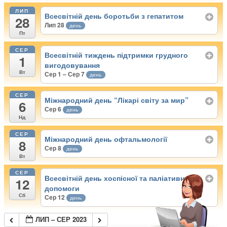
ЛИП
Всесвітній день боротьби з гепатитом
28
Лип 28
день
Пт
СЕР
Всесвітній тиждень підтримки грудного
1
вигодовування
Вт
Сер 1 – Сер 7
день
СЕР
Міжнародний день “Лікарі світу за мир”
6
Сер 6
день
Нд
СЕР
Міжнародний день офтальмології
8
Сер 8
день
Вт
СЕР
Всесвітній день хоспісної та паліативної
12
допомоги
Сб
Сер 12
день
ЛИП – СЕР 2023