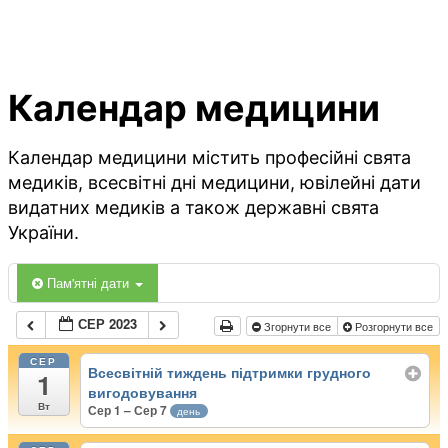
Календар медицини
Календар медицини містить професійні свята
медиків, всесвітні дні медицини, ювілейні дати
видатних медиків а також державні свята
України.
Пам'ятні дати
СЕР 2023
Згорнути все
Розгорнути все
СЕР
Всесвітній тиждень підтримки грудного
1
вигодовування
Вт
Сер 1 – Сер 7
день