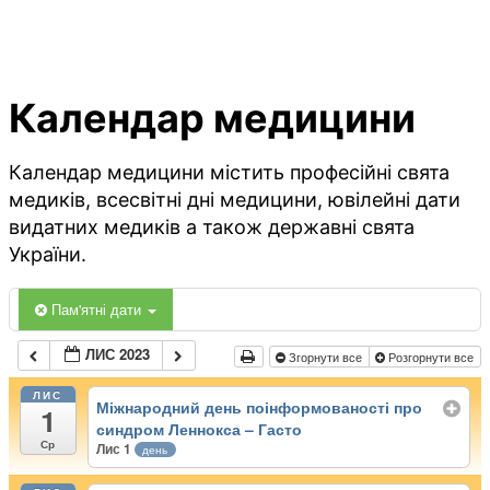
Календар медицини
Календар медицини містить професійні свята
медиків, всесвітні дні медицини, ювілейні дати
видатних медиків а також державні свята
України.
Пам'ятні дати
ЛИС 2023
Згорнути все
Розгорнути все
ЛИС
Міжнародний день поінформованості про
1
синдром Леннокса – Гасто
Ср
Лис 1
день