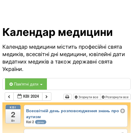
Календар медицини
Календар медицини містить професійні свята
медиків, всесвітні дні медицини, ювілейні дати
видатних медиків а також державні свята
України.
Пам'ятні дати
КВІ 2024
Згорнути все
Розгорнути все
КВІ
Всесвітній день розповсюдження знань про
2
аутизм
Вт
Кві 2
день