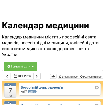
Календар медицини
Календар медицини містить професійні свята
медиків, всесвітні дні медицини, ювілейні дати
видатних медиків а також державні свята
України.
Пам'ятні дати
КВІ 2024
Згорнути все
Розгорнути все
КВІ
Всесвітній день здоров’я
7
Кві 7
день
Нд
КВІ